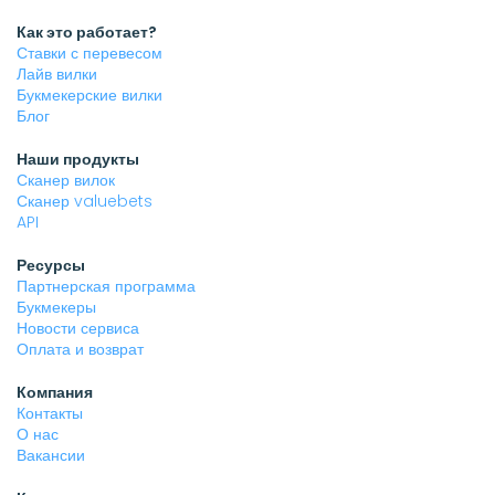
Как это работает?
Ставки с перевесом
Лайв вилки
Букмекерские вилки
Блог
Наши продукты
Сканер вилок
Сканер valuebets
API
Ресурсы
Партнерская программа
Букмекеры
Новости сервиса
Оплата и возврат
Компания
Контакты
О нас
Вакансии