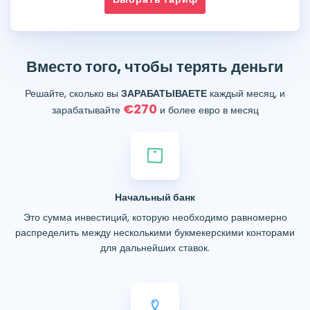
Вместо того, чтобы терять деньги
Решайте, сколько вы
ЗАРАБАТЫВАЕТЕ
каждый месяц, и
€
270
зарабатывайте
и более евро в месяц
Начальный банк
Это сумма инвестиций, которую необходимо равномерно
распределить между несколькими букмекерскими конторами
для дальнейших ставок.