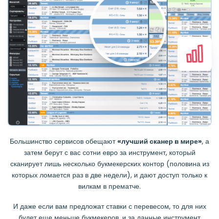
Большинство сервисов обещают
«лучший сканер в мире»
, а
затем берут с вас сотни евро за инструмент, который
сканирует лишь несколько букмекерских контор (половина из
которых ломается раз в две недели), и дают доступ только к
вилкам в прематче.
И даже если вам предложат ставки с перевесом, то для них
будет еще меньше букмекеров, и за данные инструмент