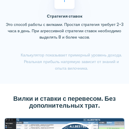
Стратегия ставок
Это способ работы с вилками. Простая стратегия требует 2-3
часа в день. При агрессивной стратегии ставок необходимо
выделять 8 и более часов.
Калькулятор показывает примерный уровень дохода.
Реальная прибыль напрямую зависит от знаний и
опыта вилочника.
Вилки и ставки с перевесом. Без
дополнительных трат.